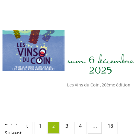
sam. 6 décembre
2025
Les Vins du Coin, 20ème édition
Lire la suite
Précédent
1
3
4
18
2
…
Suivant