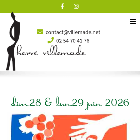
Tog
contact@villemade.net
02 54 70 41 76
dim.28 & lun.29 juin 2026